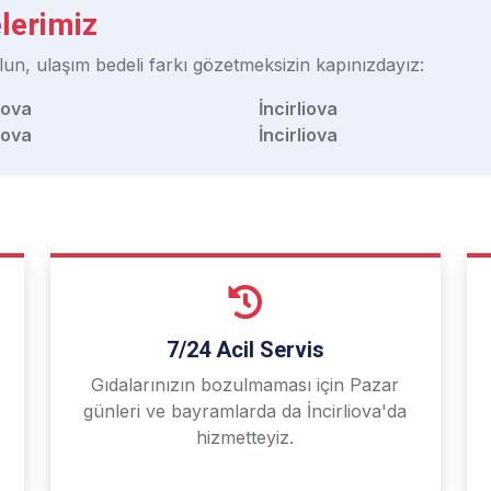
lerimiz
lun, ulaşım bedeli farkı gözetmeksizin kapınızdayız:
liova
İncirliova
liova
İncirliova
7/24 Acil Servis
Gıdalarınızın bozulmaması için Pazar
günleri ve bayramlarda da İncirliova'da
hizmetteyiz.