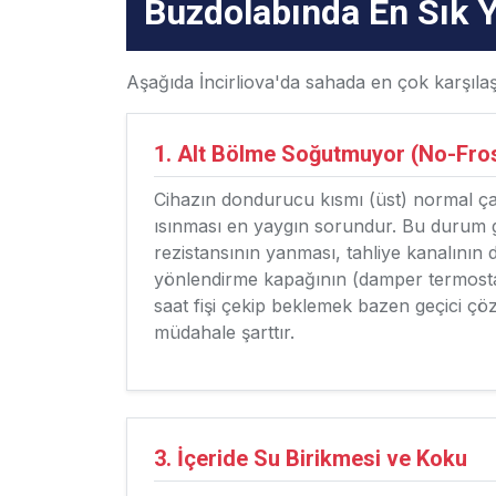
Buzdolabında En Sık 
Aşağıda İncirliova'da sahada en çok karşılaşt
1. Alt Bölme Soğutmuyor (No-Fro
Cihazın dondurucu kısmı (üst) normal çal
ısınması en yaygın sorundur. Bu durum g
rezistansının yanması, tahliye kanalını
yönlendirme kapağının (damper termostat
saat fişi çekip beklemek bazen geçici ç
müdahale şarttır.
3. İçeride Su Birikmesi ve Koku