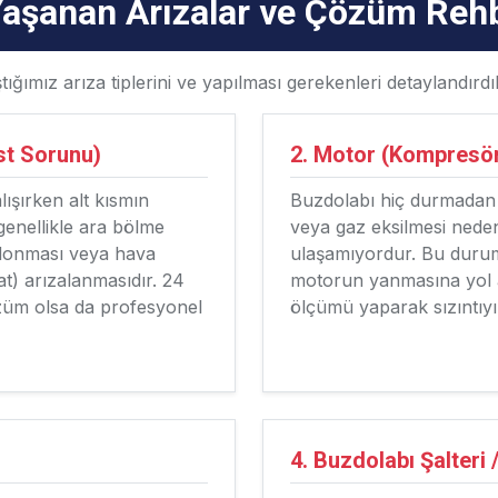
Yaşanan Arızalar ve Çözüm Reh
ığımız arıza tiplerini ve yapılması gerekenleri detaylandırdı
st Sorunu)
2. Motor (Kompresör)
ışırken alt kısmın
Buzdolabı hiç durmadan ça
enellikle ara bölme
veya gaz eksilmesi nedeni
n donması veya hava
ulaşamıyordur. Bu durum e
) arızalanmasıdır. 24
motorun yanmasına yol aç
özüm olsa da profesyonel
ölçümü yaparak sızıntıyı 
4. Buzdolabı Şalteri /