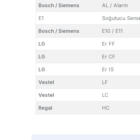
Bosch / Siemens
AL / Alarm
E1
Soğutucu Sensö
Bosch / Siemens
E10 / E11
LG
Er FF
LG
Er CF
LG
Er IS
Vestel
LF
Vestel
LC
Regal
HC