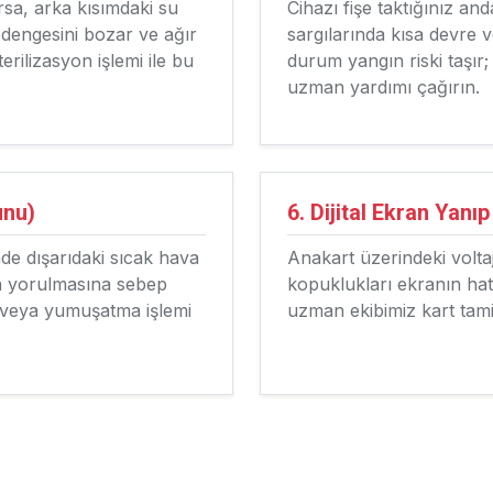
orsa, arka kısımdaki su
Cihazı fişe taktığınız and
 dengesini bozar ve ağır
sargılarında kısa devre 
erilizasyon işlemi ile bu
durum yangın riski taşır
uzman yardımı çağırın.
unu)
6. Dijital Ekran Yanı
inde dışarıdaki sıcak hava
Anakart üzerindeki volta
un yorulmasına sebep
kopuklukları ekranın hat
mi veya yumuşatma işlemi
uzman ekibimiz kart tamir