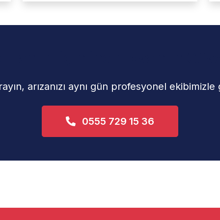
 Tamiri İçin İncirliova'nun Güve
yın, arızanızı aynı gün profesyonel ekibimizle 
0555 729 15 36