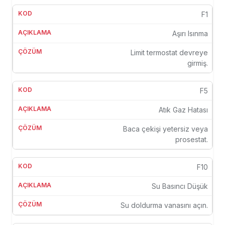
F1
Aşırı Isınma
Limit termostat devreye
girmiş.
F5
Atık Gaz Hatası
Baca çekişi yetersiz veya
prosestat.
F10
Su Basıncı Düşük
Su doldurma vanasını açın.