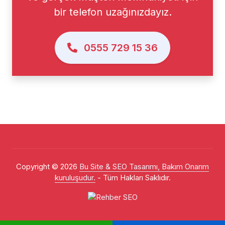
bir telefon uzağınızdayız.
0555 729 15 36
Copyright © 2026
Bu Site & SEO Tasarımı, Bakım Onarım
kuruluşudur.
- Tüm Hakları Saklıdır.