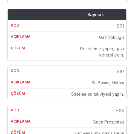
Baymak
E01
Gaz Yokluğu
Resetleme yapın, gazı
kontrol edin.
E10
Su Basınç Hatası
Sisteme su takviyesi yapın.
E03
Baca Prosestatı
Fan veya atık gaz sistemi