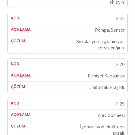
ekleyin.
F.75
Pompa/Sensör
Sirkülasyon algılanmıyor,
servis çağırın.
F.20
Emniyet Kapatması
Limit sıcaklık aşıldı.
F.29
Alev Sönmesi
İyonizasyon elektrodu
arızalı.